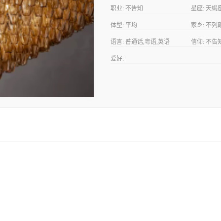
职业:
不告知
星座:
天蝎
体型:
平均
家乡:
不列颠
Columbia)
语言:
普通话,粤语,英语
信仰:
不告
爱好: