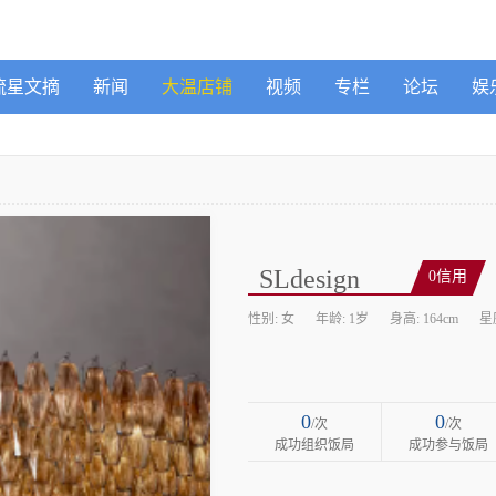
流星文摘
新闻
大温店铺
视频
专栏
论坛
娱
SLdesign
0信用
性别: 女
年龄: 1岁
身高: 164cm
星
0
0
/次
/次
成功组织饭局
成功参与饭局