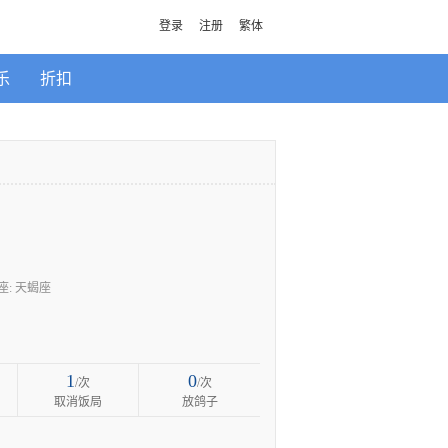
登录
注册
繁体
乐
折扣
座: 天蝎座
1
0
/次
/次
取消饭局
放鸽子