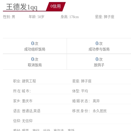
王德发1qq
0信用
性别: 男
年龄: 58岁
身高: 178cm
星座: 狮子座
0
0
/次
/次
成功组织饭局
成功参与饭局
0
0
/次
/次
取消饭局
放鸽子
职业:
建筑工程
星座:
狮子座
所在城市
体型:
平均
家乡:
重庆市
婚姻状态
离异
语言:
普通话,英语
移民身份
永久居民
信仰:
无信仰