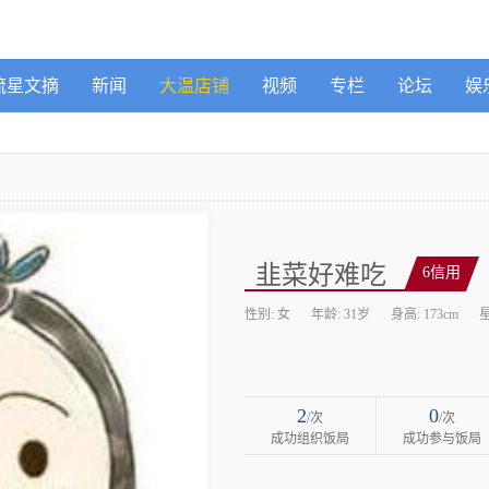
流星文摘
新闻
大温店铺
视频
专栏
论坛
娱
韭菜好难吃
6信用
性别: 女
年龄: 31岁
身高: 173cm
2
0
/次
/次
成功组织饭局
成功参与饭局