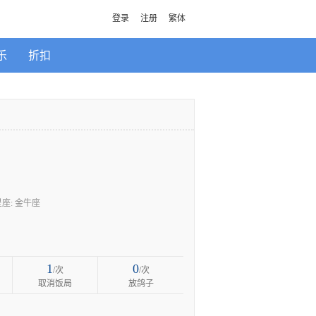
登录
注册
繁体
乐
折扣
星座: 金牛座
1
0
/次
/次
取消饭局
放鸽子