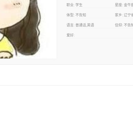
职业:
学生
星座:
金牛
体型:
不告知
家乡:
辽宁
语言:
普通话,英语
信仰:
不告
爱好: