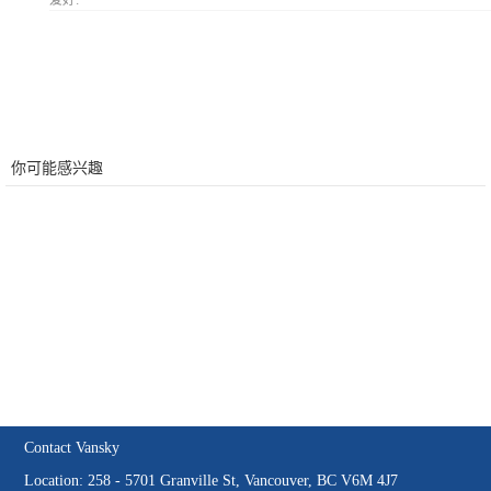
爱好:
你可能感兴趣
Contact Vansky
Location: 258 - 5701 Granville St, Vancouver, BC V6M 4J7