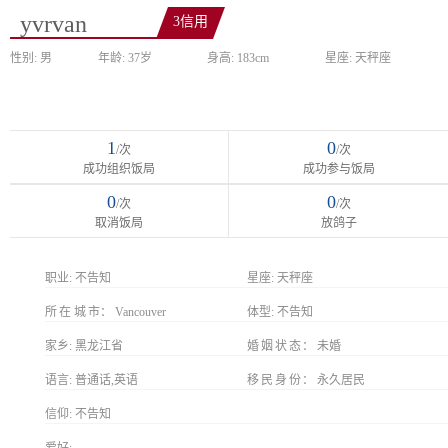
yvrvan
3信用
性别: 男
年龄: 37岁
身高: 183cm
星座: 天秤座
1
0
/次
/次
成功组织饭局
成功参与饭局
0
0
/次
/次
取消饭局
放鸽子
职业:
不告知
星座:
天秤座
所在城市
Vancouver
体型:
不告知
家乡:
黑龙江省
婚姻状态
未婚
语言:
普通话,英语
移民身份
永久居民
信仰:
不告知