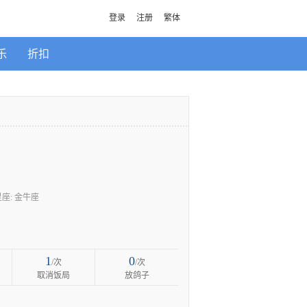
登录
注册
繁体
乐
折扣
星座: 金牛座
1
0
/次
/次
取消饭局
放鸽子