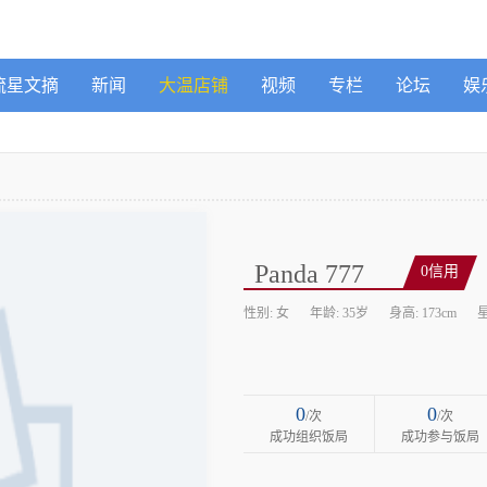
流星文摘
新闻
大温店铺
视频
专栏
论坛
娱
Panda 777
0信用
性别: 女
年龄: 35岁
身高: 173cm
0
0
/次
/次
成功组织饭局
成功参与饭局