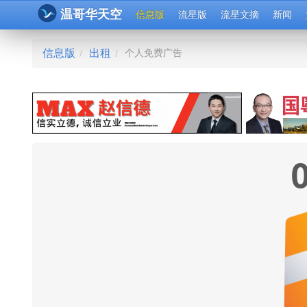
温哥华天空
信息版
流星版
流星文摘
新闻
信息版
出租
个人免费广告
/
/