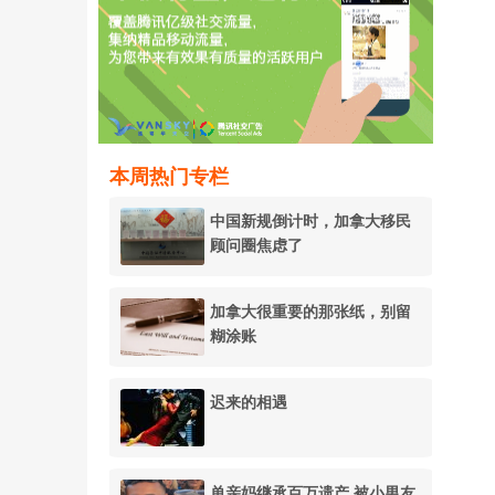
本周热门专栏
中国新规倒计时，加拿大移民
顾问圈焦虑了
加拿大很重要的那张纸，别留
糊涂账
迟来的相遇
单亲妈继承百万遗产 被小男友