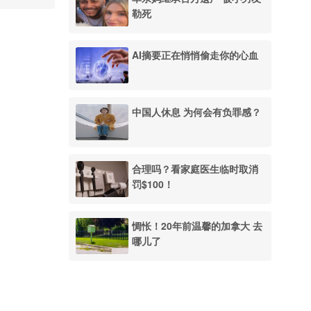
勒死
AI摘要正在悄悄偷走你的心血
中国人休息 为何会有负罪感？
合理吗？看家庭医生临时取消
罚$100！
惆怅！20年前温馨的加拿大 去
哪儿了