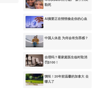
勒死
AI摘要正在悄悄偷走你的心血
中国人休息 为何会有负罪感？
合理吗？看家庭医生临时取消
罚$100！
惆怅！20年前温馨的加拿大 去
哪儿了