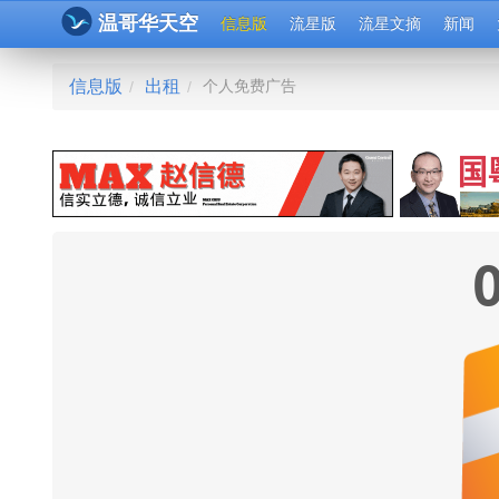
温哥华天空
信息版
流星版
流星文摘
新闻
信息版
出租
个人免费广告
/
/