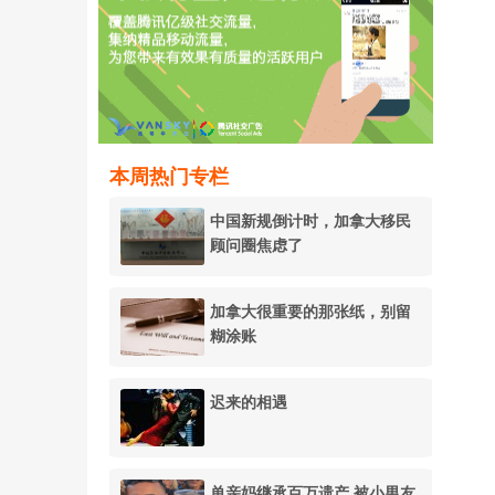
本周热门专栏
中国新规倒计时，加拿大移民
顾问圈焦虑了
加拿大很重要的那张纸，别留
糊涂账
迟来的相遇
单亲妈继承百万遗产 被小男友