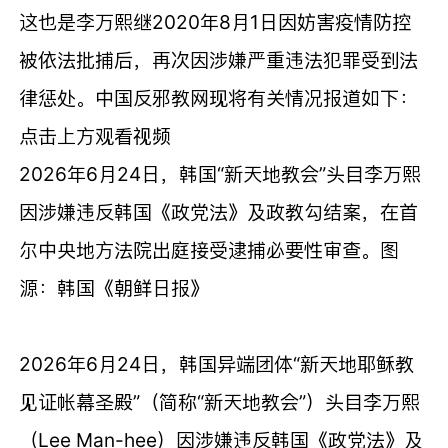
这也是李万熙继2020年8月1日因妨害疫情防控
被依法批捕后，再次因涉嫌严重违法犯罪受到法
律惩处。中国反邪教网现将有关情况报道如下：
点击上方观看视频
2026
年
6
月
24
日，韩国
“
新天地教会
”
头目李万熙
因涉嫌违反韩国《政党法》及政教勾结案，在首
尔中央地方法院出庭接受逮捕必要性审查。图
源：韩国《朝鲜日报》
2026年6月24日，韩国异端团体“新天地耶稣教
见证帐幕圣殿”（简称“新天地教会”）头目李万熙
（Lee Man-hee）因涉嫌违反韩国《政党法》及