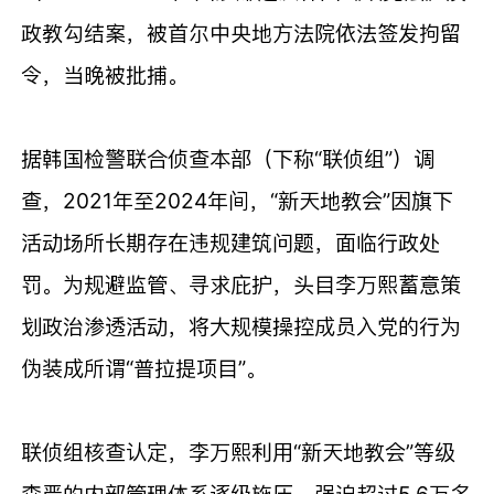
政教勾结案，被首尔中央地方法院依法签发拘留
令，当晚被批捕。
据韩国检警联合侦查本部（下称“联侦组”）调
查，2021年至2024年间，“新天地教会”因旗下
活动场所长期存在违规建筑问题，面临行政处
罚。为规避监管、寻求庇护，头目李万熙蓄意策
划政治渗透活动，将大规模操控成员入党的行为
伪装成所谓“普拉提项目”。
联侦组核查认定，李万熙利用“新天地教会”等级
森严的内部管理体系逐级施压，强迫超过5.6万名