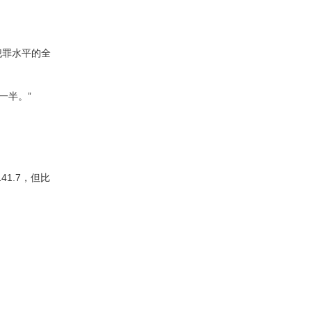
犯罪水平的全
一半。”
1.7，但比