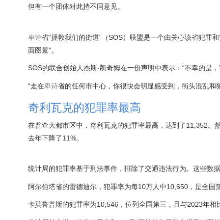
但有一个团体对此持不同意见。
卑诗
省“拯救我们的街道”（SOS）联盟是一个由关心该省犯罪
面图景”。
SOS的联合创始人杰斯·凯奇姆在一份声明中表示：“不幸的是
“走在
卑诗
省的任何市中心，你很快会明显感受到，街头混乱和犯
奇利瓦克的犯罪率最高
在普查大都市区中，奇利瓦克的犯罪率最高，达到了11,352。然
去年下降了11%。
统计局的犯罪率基于刑法事件，排除了交通违法行为。这些数据
阿尔伯塔省的雷德迪尔，犯罪率为每10万人中10,650，是全国
卡莫鲁普斯的犯罪率为10,546，位列全国第三，且与2023年相