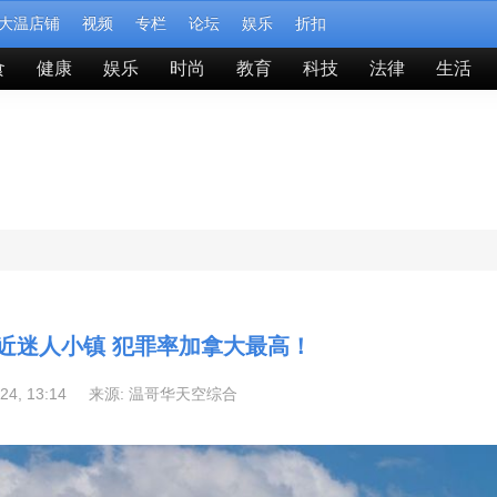
大温店铺
视频
专栏
论坛
娱乐
折扣
食
健康
娱乐
时尚
教育
科技
法律
生活
近迷人小镇 犯罪率加拿大最高！
-24, 13:14 来源:
温哥华天空综合