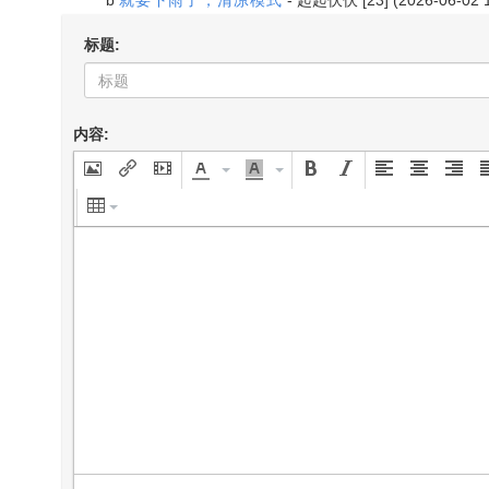
b
就要下雨了，清凉模式
-
起起伏伏
[23] (2026-06-02 
标题:
内容: