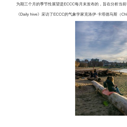
为期三个月的季节性展望是ECCC每月末发布的，旨在分析当
《Daily hive》采访了ECCC的气象学家克洛伊·卡塔德马斯（Chlo