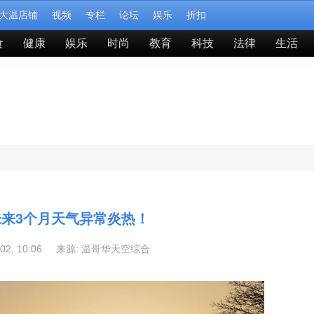
大温店铺
视频
专栏
论坛
娱乐
折扣
食
健康
娱乐
时尚
教育
科技
法律
生活
来3个月天气异常炎热！
-02, 10:06 来源:
温哥华天空综合