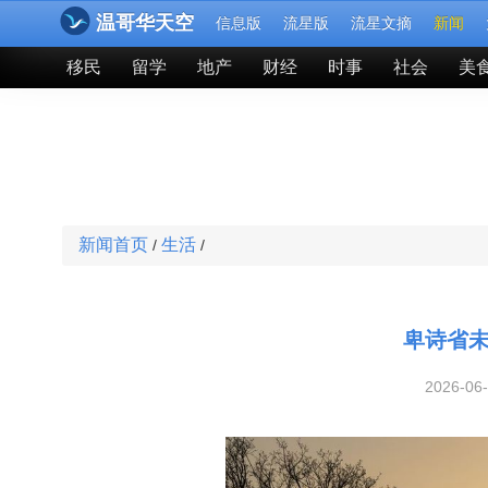
温哥华天空
信息版
流星版
流星文摘
新闻
移民
留学
地产
财经
时事
社会
美
新闻首页
生活
/
/
卑诗省未
2026-06