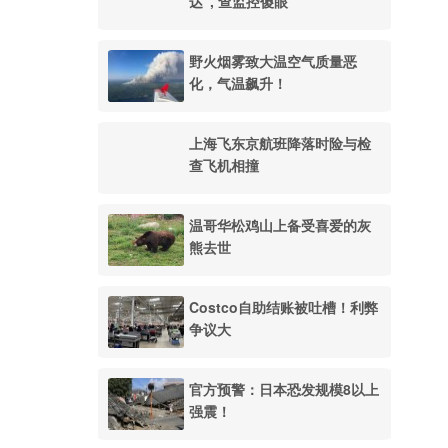
达", 查监控傻眼
野火烟雾致大温空气质量恶
化，气温飙升！
上海飞东京航班降落时险与检
查飞机相撞
温哥华松鸡山上备受喜爱的灰
熊去世
Costco自助结账被吐槽！利弊
争议大
官方预警：日本恐发规模8以上
强震！