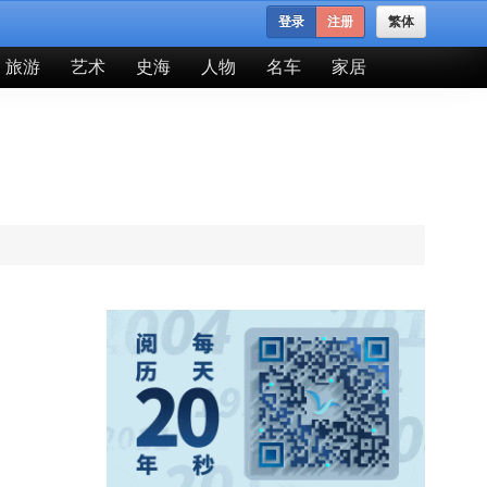
登录
注册
繁体
旅游
艺术
史海
人物
名车
家居