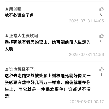
所以呢
0
就不必调查了吗
2025-07-31 14:05
正常人生要坎坷
0
选择砸她有老天的理由，她可能前段人生走的
太顺
2025-07-31 14:56
谁也解释不了！
1
这种去走路突然被头顶上树枝砸死就好像买一
张彩票突然中好几百万一样难、偏偏就砸在你
头上，而它就是一件偶发事件！谁都说不清
楚！
2025-08-01 00:17