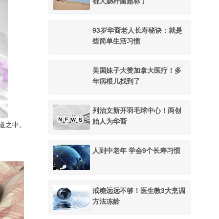
都大肠杆菌超标了
93岁华裔老人长寿秘诀：就是
些简单生活习惯
美国妹子大赞加拿大医疗！多
年病根儿找到了
列治文新开羽毛球中心！两创
始人为华裔
道之中。
人到中老年 学会9个长寿习惯
戒糖远远不够！医生教3大烹调
方法冻龄