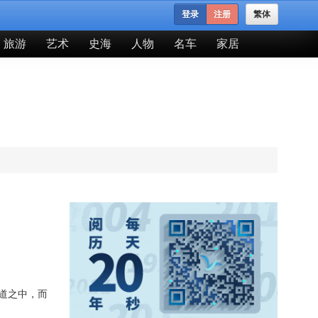
登录
注册
繁体
旅游
艺术
史海
人物
名车
家居
道之中，而