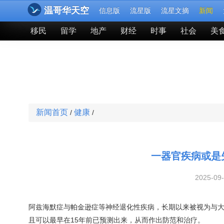
温哥华天空
信息版
流星版
流星文摘
新闻
移民
留学
地产
财经
时事
社会
美
新闻首页
健康
/
/
一器官疾病或是
2025-09
阿兹海默症与帕金逊症等神经退化性疾病，长期以来被视为与大
且可以最早在15年前已预测出来，从而作出防范和治疗。