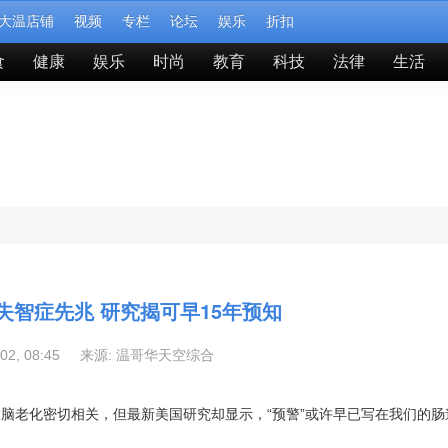
大温店铺
视频
专栏
论坛
娱乐
折扣
食
健康
娱乐
时尚
教育
科技
法律
生活
失智症先兆 研究揭可早15年预知
-02, 08:45 来源:
温哥华天空综合
脑老化密切相关，但最新美国研究却显示，“预警”或许早已写在我们的肠