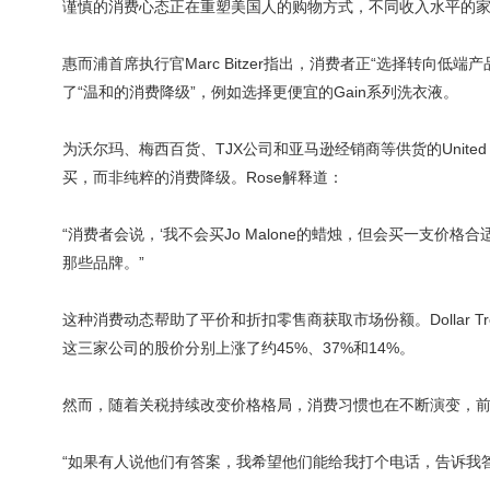
谨慎的消费心态正在重塑美国人的购物方式，不同收入水平的
惠而浦首席执行官Marc Bitzer指出，消费者正“选择转向低端
了“温和的消费降级”，例如选择更便宜的Gain系列洗衣液。
为沃尔玛、梅西百货、TJX公司和亚马逊经销商等供货的United Natio
买，而非纯粹的消费降级。Rose解释道：
“消费者会说，‘我不会买Jo Malone的蜡烛，但会买一支价格合
那些品牌。”
这种消费动态帮助了平价和折扣零售商获取市场份额。Dollar Tree
这三家公司的股价分别上涨了约45%、37%和14%。
然而，随着关税持续改变价格格局，消费习惯也在不断演变，前方
“如果有人说他们有答案，我希望他们能给我打个电话，告诉我