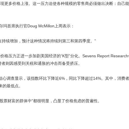
出现更多价格上涨。这一压力迫使各种规模的零售商必须做出决断：自己
席执行官Doug McMillon上周表示：
在持续增加，预计这种情况将持续到第三和第四季度。”
进一步加剧美国经济的“K型”分化。Sevens Report Research
消费者则因感受到关税和通胀的冲击而备受挤压。
信心调查显示，该指数环比下降近6%，同比下降超过14%。其中，消费
年来的最低点。
入和股票财富的群体中”都很明显，凸显了价格焦虑的普遍性。