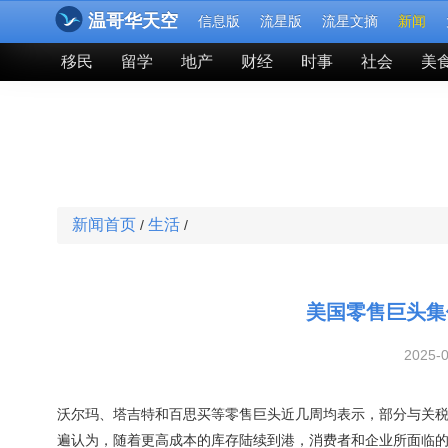
温哥华天空
信息版
流星版
流星文摘
新闻
移民
留学
地产
财经
时事
社会
美
新闻首页
生活
/
/
美国零售巨头集
2025-
沃尔玛、塔吉特和百思买等零售巨头近几周均表示，部分与关
遍认为，随着更高成本的库存陆续到港，消费者和企业所面临