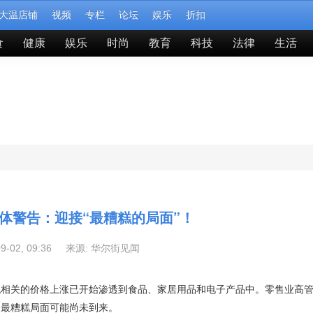
大温店铺
视频
专栏
论坛
娱乐
折扣
食
健康
娱乐
时尚
教育
科技
法律
生活
体警告：迎接“最糟糕的局面”！
09-02, 09:36 来源:
华尔街见闻
税相关的价格上涨已开始渗透到食品、家居用品和电子产品中。零售业高
的最糟糕局面可能尚未到来。