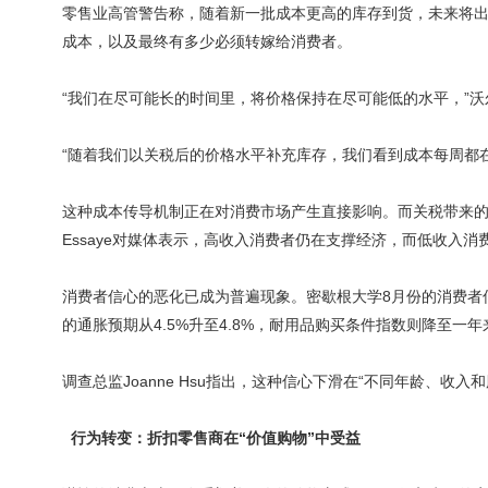
零售业高管警告称，随着新一批成本更高的库存到货，未来将
成本，以及最终有多少必须转嫁给消费者。
“我们在尽可能长的时间里，将价格保持在尽可能低的水平，”沃尔玛首
“随着我们以关税后的价格水平补充库存，我们看到成本每周都
这种成本传导机制正在对消费市场产生直接影响。而关税带来的价格压力正
Essaye对媒体表示，高收入消费者仍在支撑经济，而低收入
消费者信心的恶化已成为普遍现象。密歇根大学8月份的消费者
的通胀预期从4.5%升至4.8%，耐用品购买条件指数则降至一
调查总监Joanne Hsu指出，这种信心下滑在“不同年龄、收
行为转变：折扣零售商在“价值购物”中受益