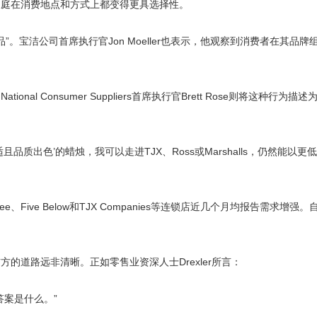
家庭在消费地点和方式上都变得更具选择性。
产品”。宝洁公司首席执行官Jon Moeller也表示，他观察到消费者在其品
nal Consumer Suppliers首席执行官Brett Rose则将这种行为描述
适且品质出色’的蜡烛，我可以走进TJX、Ross或Marshalls，仍然能以
、Five Below和TJX Companies等连锁店近几个月均报告需求增强
的道路远非清晰。正如零售业资深人士Drexler所言：
答案是什么。”