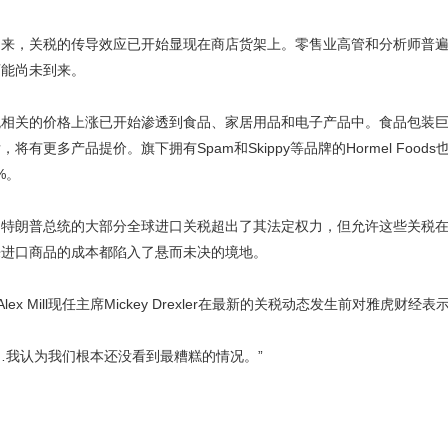
到来，关税的传导效应已开始显现在商店货架上。零售业高管和分析师普
可能尚未到来。
相关的价格上涨已开始渗透到食品、家居用品和电子产品中。食品包装巨头
有更多产品提价。旗下拥有Spam和Skippy等品牌的Hormel Foods
%。
，特朗普总统的大部分全球进口关税超出了其法定权力，但允许这些关税
来进口商品的成本都陷入了悬而未决的境地。
 Mill现任主席Mickey Drexler在最新的关税动态发生前对雅虎财经表
…我认为我们根本还没看到最糟糕的情况。”