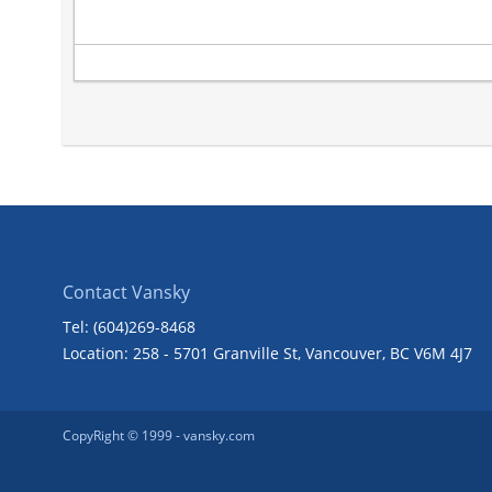
Contact Vansky
Tel: (604)269-8468
Location: 258 - 5701 Granville St, Vancouver, BC V6M 4J7
CopyRight © 1999 -
vansky.com