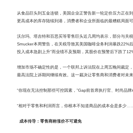
从食品巨头到五金连锁，美国企业正警告新一轮定价压力正在
更高成本的库存陆续到港，消费者和企业所面临的最糟糕局面
沃尔玛、塔吉特和百思买等零售巨头近几周均表示，部分与关税
Smucker本周警告，在关税导致其美国咖啡业务利润暴跌22%后，将
投入成本急剧上升”而业绩不及预期，其股价在预警后下跌了12
增加市场不确定性的是，一个联邦上诉法院在上周五晚间裁定
最高法院上诉期间继续有效。这一裁决让零售商和消费者对未
“你现在无法控制那些可控因素，”Gap前首席执行官、时尚品牌Alex
“相对于零售和利润而言，你根本不知道商品的成本会是多少…
成本传导：零售商称涨价不可避免