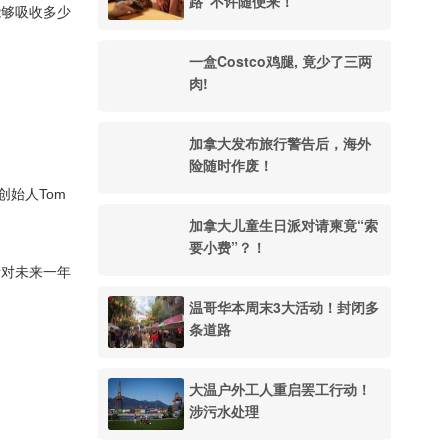
路”不许随便来！
能够吸收多少
一盒Costco鸡腿, 竟少了三两
肉!
加拿大发布旅行警告后，海外
险随时作废！
创始人Tom
加拿大儿童生日派对请柬竟“索
要小费”？！
者对未来一年
温哥华本周末3大活动！封闭多
条道路
大温户外工人重启罢工行动！
涉污水处理