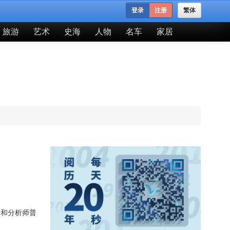
登录
注册
繁体
旅游
艺术
史海
人物
名车
家居
管和分析师普