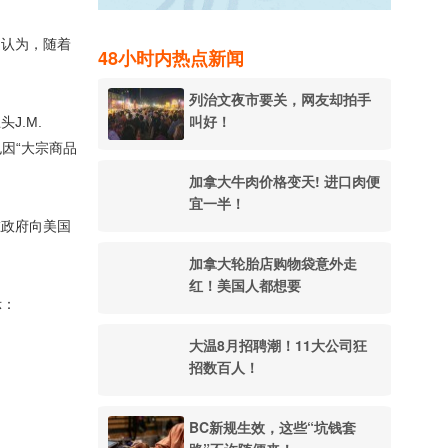
遍认为，随着
48小时内热点新闻
列治文夜市要关，网友却拍手
叫好！
J.M.
也因“大宗商品
加拿大牛肉价格变天! 进口肉便
宜一半！
在政府向美国
加拿大轮胎店购物袋意外走
红！美国人都想要
示：
大温8月招聘潮！11大公司狂
招数百人！
BC新规生效，这些“坑钱套