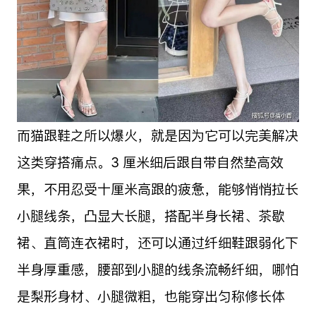
而猫跟鞋之所以爆火，就是因为它可以完美解决
这类穿搭痛点。3 厘米细后跟自带自然垫高效
果，不用忍受十厘米高跟的疲惫，能够悄悄拉长
小腿线条，凸显大长腿，搭配半身长裙、茶歇
裙、直筒连衣裙时，还可以通过纤细鞋跟弱化下
半身厚重感，腰部到小腿的线条流畅纤细，哪怕
是梨形身材、小腿微粗，也能穿出匀称修长体