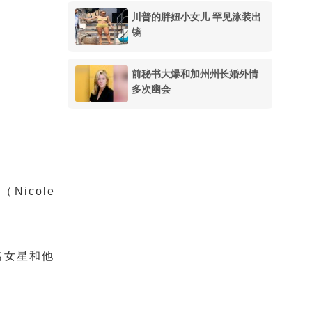
川普的胖妞小女儿 罕见泳装出
镜
前秘书大爆和加州州长婚外情
多次幽会
（Nicole
名女星和他