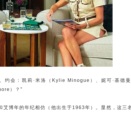
婚、约会：
凯莉·米洛
（Kylie Minogue）、妮可·基德曼
more）？”
和艾博年的年纪相仿（他出生
于1963年）。显然，这三