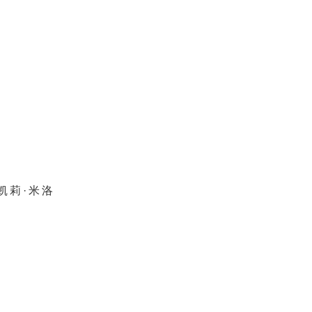
凯莉·米洛