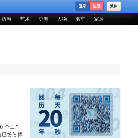
登录
注册
繁体
旅游
艺术
史海
人物
名车
家居
0 个工作
前已纷纷挥