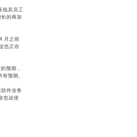
并压低其员工
增长的再加
4 月之前
，这也正在
街的预期，
的所有预期。
统软件业务
这也迫使