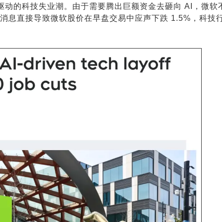
 驱动的科技失业潮。由于需要腾出巨额资金去砸向 AI，微软
员消息直接导致微软股价在早盘交易中应声下跌 1.5%，科技