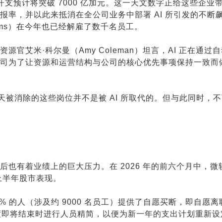
开支预计将突破 7000 亿加元。这一天文数字正给这些企业
率，并以此来抵消在全公司业务中部署 AI 所引发的不断
tforms）在今年也已经解雇了数千名员工。
官艾米·科尔曼（Amy Coleman）坦言，AI 正在通过
司为了让资源和运营结构与公司的核心优先事项保持一致而
天被消除的这些岗位并不是被 AI 所取代的。但与此同时，
也有着业绩上的巨大压力。在 2026 年的前六个月中，微
的上半年股市表现。
 的人（涉及约 9000 名员工）提供了自愿买断，即自愿离
年度即将结束时进行人员精简，以便为新一年的支出计划重新设