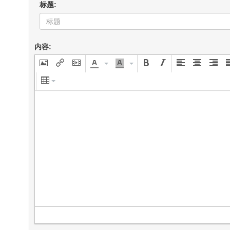
标题:
内容: