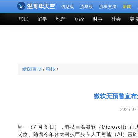
温哥华天空
信息版
流星版
流星文摘
新闻
移民
留学
地产
财经
时事
社会
美
新闻首页
科技
/
/
微软无预警宣布
2026-07
周一（7 月 6 日），科技巨头微软（Microsoft
岗位。随着今年各大科技巨头在人工智能（AI）基础设