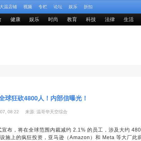
大温店铺
视频
专栏
论坛
娱乐
折扣
食
健康
娱乐
时尚
教育
科技
法律
生活
全球狂砍4800人！内部信曝光！
-07, 08:22 来源:
温哥华天空综合
）正式宣布，将在全球范围内裁减约 2.1% 的员工，涉及大约 480
施上的疯狂投资，亚马逊（Amazon）和 Meta 等大厂此