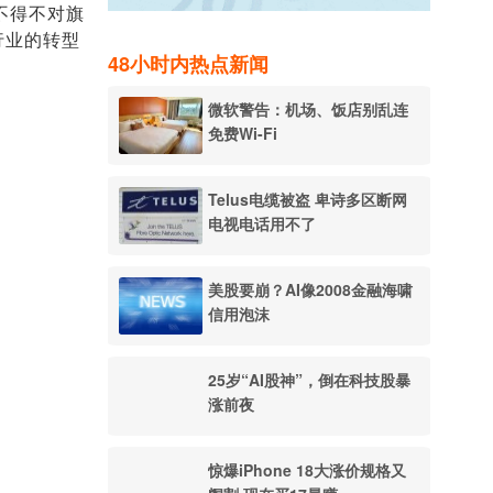
不得不对旗
行业的转型
48小时内热点新闻
微软警告：机场、饭店别乱连
免费Wi-Fi
Telus电缆被盗 卑诗多区断网
电视电话用不了
美股要崩？AI像2008金融海啸
信用泡沫
25岁“AI股神”，倒在科技股暴
涨前夜
惊爆iPhone 18大涨价规格又