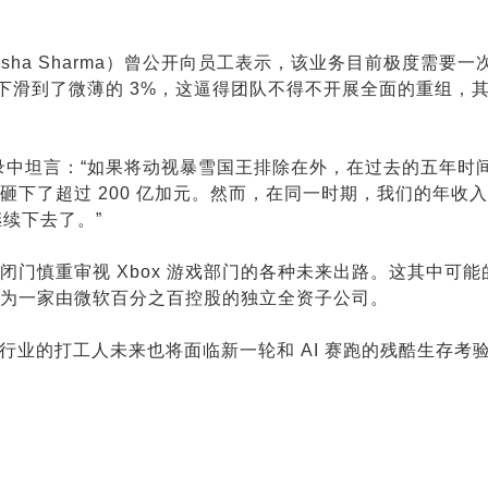
ha Sharma）曾公开向员工表示，该业务目前极度需要一
下滑到了微薄的 3%，这逼得团队不得不开展全面的重组，
录中坦言：“如果将动视暴雪国王排除在外，在过去的五年时
下了超过 200 亿加元。然而，在同一时期，我们的年收
继续下去了。”
门慎重审视 Xbox 游戏部门的各种未来出路。这其中可能
重组为一家由微软百分之百控股的独立全资子公司。
技行业的打工人未来也将面临新一轮和 AI 赛跑的残酷生存考