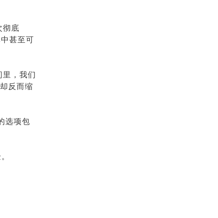
次彻底
其中甚至可
间里，我们
入却反而缩
的选项包
验。