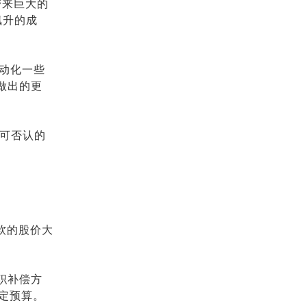
带来巨大的
飙升的成
自动化一些
做出的更
不可否认的
软的股价大
职补偿方
定预算。