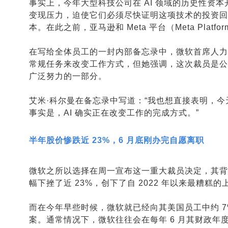
事实上，今年大型科技公司在 AI 领域的历史性资本
变现压力，迫使它们必须尽快证明这项技术的投资回报
本。在此之前，亚马逊和 Meta 平台（Meta Pla
在写给全体员工的一封内部备忘录中，微软首席人力资源
常规任务来改变工作方式，但她强调，这次裁员是公
广泛努力的一部分。
艾米·科尔曼在备忘录中写道：“我也想直接表明，今
事实是，AI 确实正在改变工作的完成方式。”
半年股价惨跌近 23%，6 月底刚办完自愿离职
微软之所以选择在周一宣布这一重大裁员决定，其背后
幅下挫了近 23%，创下了自 2022 年以来最糟糕
而在今年早些时候，微软就已经向其美国员工中约 7%
案。通常情况下，微软往往会在每年 6 月其财政