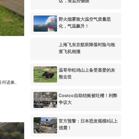
达", 查监控傻眼
野火烟雾致大温空气质量恶
化，气温飙升！
上海飞东京航班降落时险与检
查飞机相撞
温哥华松鸡山上备受喜爱的灰
熊去世
任何迹象。
Costco自助结账被吐槽！利弊
争议大
官方预警：日本恐发规模8以上
强震！