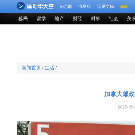
温哥华天空
信息版
流星版
流星文摘
新闻
移民
留学
地产
财经
时事
社会
美
新闻首页
生活
/
/
加拿大邮政
2025-09