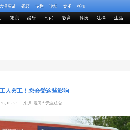
大温店铺
视频
专栏
论坛
娱乐
折扣
食
健康
娱乐
时尚
教育
科技
法律
生活
工人罢工！您会受这些影响
-26, 05:53 来源:
温哥华天空综合