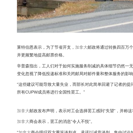
莱特伯恩表示，为了节省开支，
加拿大
邮政将通过转换四百万
并更频繁地提高邮票价格。
辛普森指出，工人们对于如何实施服务削减的具体细节仍然一无所
变化忽视了降低投递标准和关闭邮局对邮件量和整体服务的影
“这些建议可能导致大量失业，而部长对此简单回避了记者的提
所有CUPW成员将进行全国性罢工。”
加拿大
邮政发布声明，表示对工会选择罢工感到“失望”，并称这
加拿大
商会表示，罢工的消息“令人不悦”。
“
加拿大
商会呼吁双方重返谈判桌，承诺以诚意谈判，集中讨论