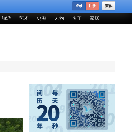
登录
注册
繁体
旅游
艺术
史海
人物
名车
家居