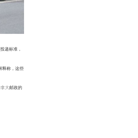
整投递标准，
解释称，这些
加拿大
邮政的