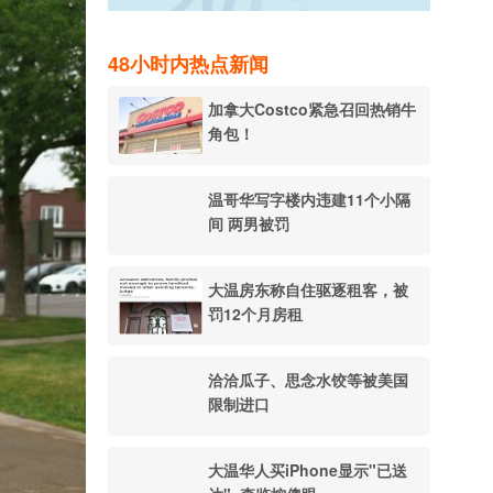
48小时内热点新闻
加拿大Costco紧急召回热销牛
角包！
温哥华写字楼内违建11个小隔
间 两男被罚
大温房东称自住驱逐租客，被
罚12个月房租
洽洽瓜子、思念水饺等被美国
限制进口
大温华人买iPhone显示"已送