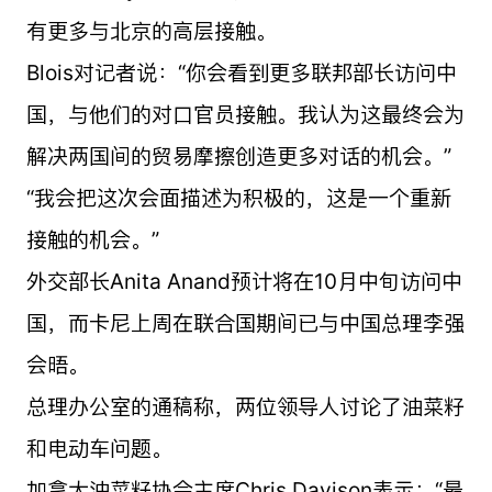
有更多与北京的高层接触。
Blois对记者说：“你会看到更多联邦部长访问中
国，与他们的对口官员接触。我认为这最终会为
解决两国间的贸易摩擦创造更多对话的机会。”
“我会把这次会面描述为积极的，这是一个重新
接触的机会。”
外交部长Anita Anand预计将在10月中旬访问中
国，而卡尼上周在联合国期间已与中国总理李强
会晤。
总理办公室的通稿称，两位领导人讨论了油菜籽
和电动车问题。
加拿大油菜籽协会主席Chris Davison表示：“最