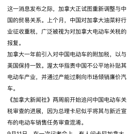
这一消息发布之际，加拿大正试图重新调整与中
国的贸易关系。上个月，中国对加拿大油菜籽行
业征收重税，广泛被视为对加拿大电动车关税的
报复。
加拿大一年前引入对中国电动车的附加税，以与
美国保持一致。渥太华指责中国不公平地补贴其
电动车产业，并通过产能过剩向市场倾销廉价汽
车。
《加拿大新闻社》两周前开始追问中国电动车关
税审查的进展，因为总理卡尼似乎将其与新近宣
布的电动车销售任务审查混淆。
9月11日，在一次记者会上，有人问卡尼加拿大