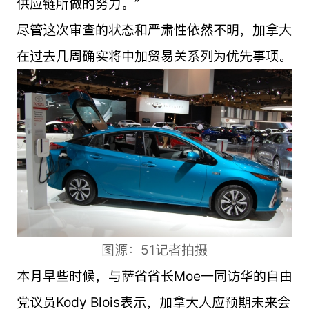
供应链所做的努力。”
尽管这次审查的状态和严肃性依然不明，加拿大
在过去几周确实将中加贸易关系列为优先事项。
图源：51记者拍摄
本月早些时候，与萨省省长Moe一同访华的自由
党议员Kody Blois表示，加拿大人应预期未来会