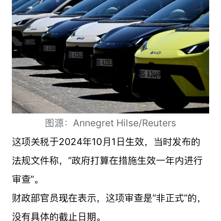
图源：Annegret Hilse/Reuters
这项关税于2024年10月1日生效，当时发布的
法规文件称，“政府打算在措施生效一年内进行
审查”。
财政部官员现在表示，这项审查是“非正式”的，
没有具体的截止日期。