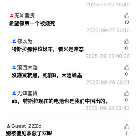
2025-09-27 19:40
无知蠢货
10
希望你第一个被烧死
2025-09-27 20:16
你以为
0
特斯拉那种垃圾车，着火是常态
2025-09-28 00:26
滾回大陸
0
沒錢買就黑。死窮B。大陸蝗蟲
2025-09-28 08:21
无知蠢货
0
sb，特斯拉现在的电池也是我们中国出的。
2025-09-28 22:42
Guest_ZZZc
别被偏见蒙蔽了双眼
1