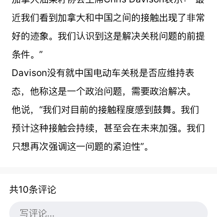
近我们看到加拿大和中国之间的接触出现了非常
好的迹象。我们认识到这是解决关税问题的前提
条件。”
Davison没有就中国电动车关税是否应维持表
态，他称这是一个政治问题，需要政治解决。
他说，“我们对目前的接触程度感到鼓舞。我们
预计这种接触会持续，甚至会在未来加强。我们
只想再次强调这一问题的紧迫性”。
共10条评论