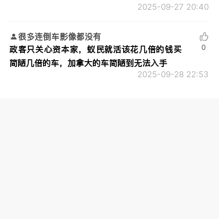
2025-09-27 20:40
很多连倒车影像都没有
0
政客只关心资本家，蚁民就活该花几倍的钱买
简陋几倍的车，加拿大的车简陋到无法入手
2025-09-28 22:53