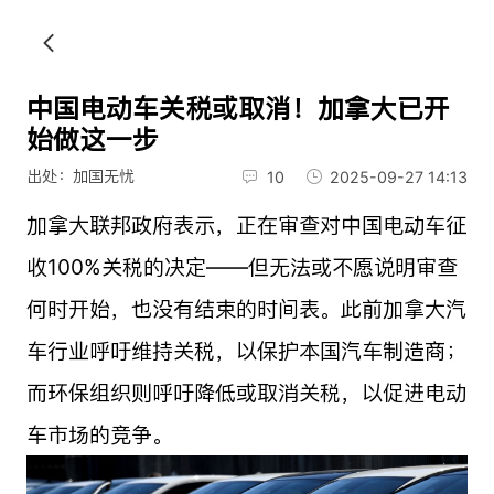
中国电动车关税或取消！加拿大已开
始做这一步
出处：加国无忧
10
2025-09-27 14:13
加拿大联邦政府表示，正在审查对中国电动车征
收100%关税的决定——但无法或不愿说明审查
何时开始，也没有结束的时间表。此前加拿大汽
车行业呼吁维持关税，以保护本国汽车制造商；
而环保组织则呼吁降低或取消关税，以促进电动
车市场的竞争。