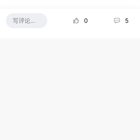
0
5
图片来源：CPAC
经济形势也让卡尼面临更大政治压力。周一，保守党
领袖博励治（Pierre Poilievre）指责总理回避有关经
济低迷的问题，强调加拿大人有权获得更明确的经济