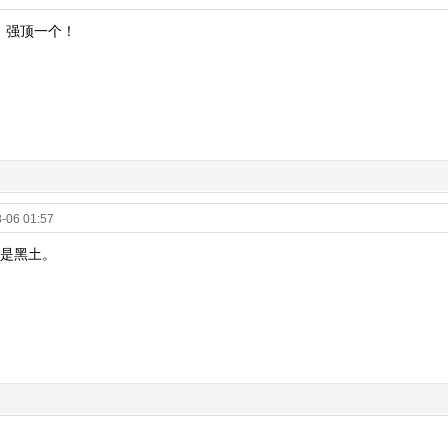
。强顶一个！
-06 01:57
我是黑土。