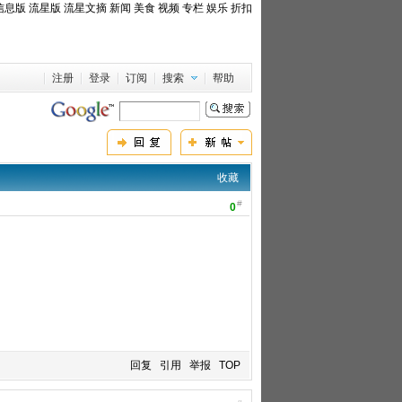
信息版
流星版
流星文摘
新闻
美食
视频
专栏
娱乐
折扣
注册
登录
订阅
搜索
帮助
收藏
#
0
回复
引用
举报
TOP