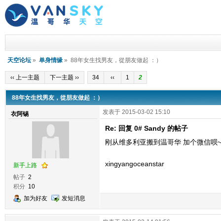
天空论坛
»
单身情缘
» 88年女生找男友，從朋友做起 ：）
‹‹ 上一主题
下一主题 ››
34
‹‹
1
2
88年女生找男友，從朋友做起 ：）
发表于 2015-03-02 15:10
衣阿锡
Re: 回复 0# Sandy 的帖子
刚从维多利亚搬到温哥华 加个微信呗~
xingyangoceanstar
新手上路
帖子
2
积分
10
加为好友
发短消息