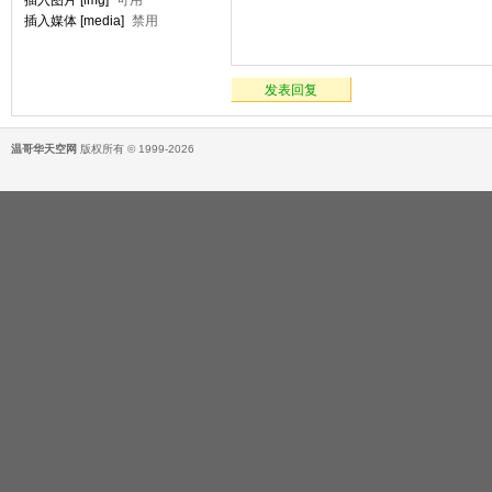
插入图片 [img]
可用
插入媒体 [media]
禁用
发表回复
温哥华天空网
版权所有 © 1999-2026