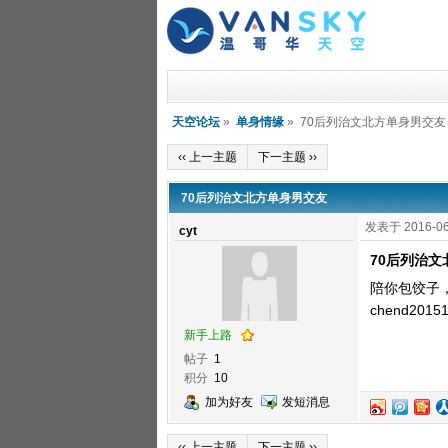
天空论坛
»
单身情缘
» 70后列治文北方单身男交友
‹‹ 上一主题
下一主题 ››
70后列治文北方单身男交友
发表于 2016-06
cyt
70后列治
陪你包饺子
chend2015
新手上路
帖子
1
积分
10
加为好友
发短消息
‹‹ 上一主题
下一主题 ››