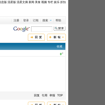
信息版
流星版
流星文摘
新闻
美食
视频
专栏
娱乐
折扣
注册
登录
订阅
搜索
帮助
收藏
#
0
回复
引用
举报
TOP