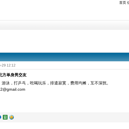
首页
-29 12:12
文北方单身男交友
，游泳，打乒乓，吃喝玩乐，排遣寂寞，费用均摊，互不深扰。
12@gmail.com