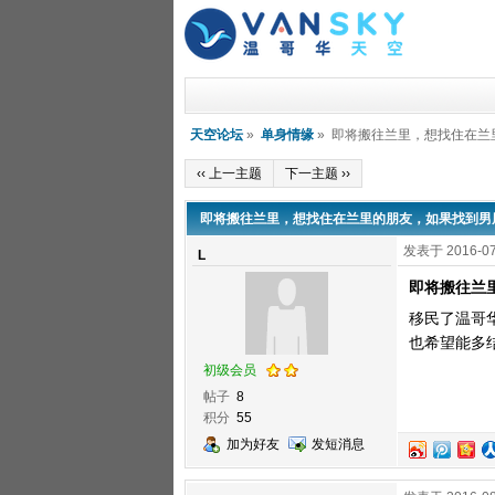
天空论坛
»
单身情缘
» 即将搬往兰里，想找住在
‹‹ 上一主题
下一主题 ››
即将搬往兰里，想找住在兰里的朋友，如果找到男
发表于 2016-07
L
即将搬往兰
移民了温哥
也希望能多
初级会员
帖子
8
积分
55
加为好友
发短消息