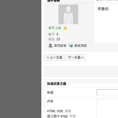
难申请啊
求微信
新手上路
帖子
3
积分
15
加为好友
发短消息
‹‹ 上一主题
下一主题 ››
快速回复主题
标题
内容
HTML 代码
禁用
插入图片 [img]
可用