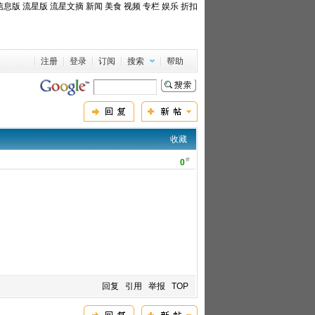
信息版
流星版
流星文摘
新闻
美食
视频
专栏
娱乐
折扣
注册
登录
订阅
搜索
帮助
收藏
#
0
回复
引用
举报
TOP