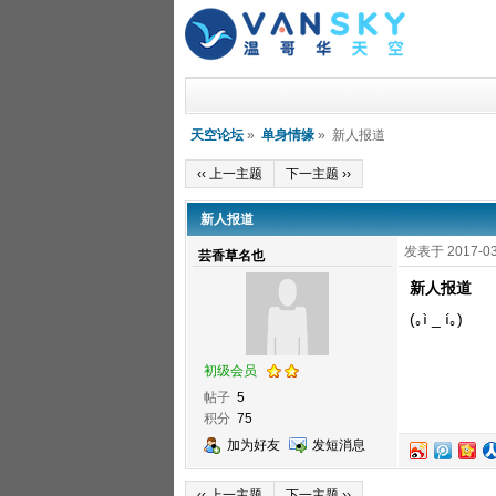
天空论坛
»
单身情缘
» 新人报道
‹‹ 上一主题
下一主题 ››
新人报道
发表于 2017-03
芸香草名也
新人报道
(｡ì _ í｡)
初级会员
帖子
5
积分
75
加为好友
发短消息
‹‹ 上一主题
下一主题 ››