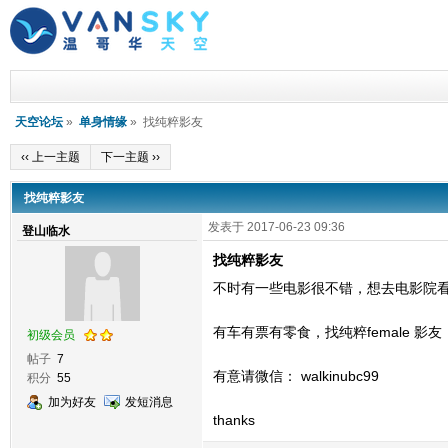
天空论坛
»
单身情缘
» 找纯粹影友
‹‹ 上一主题
下一主题 ››
找纯粹影友
发表于 2017-06-23 09:36
登山临水
找纯粹影友
不时有一些电影很不错，想去电影院
有车有票有零食，找纯粹female 影友
初级会员
帖子
7
有意请微信： walkinubc99
积分
55
加为好友
发短消息
thanks