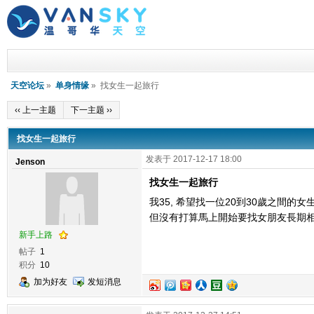
天空论坛
»
单身情缘
» 找女生一起旅行
‹‹ 上一主题
下一主题 ››
找女生一起旅行
发表于 2017-12-17 18:00
Jenson
找女生一起旅行
我35, 希望找一位20到30歲之間
但沒有打算馬上開始要找女朋友長期相處
新手上路
帖子
1
积分
10
加为好友
发短消息