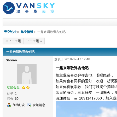
天空论坛
»
单身情缘
» 一起来唱歌弹吉他吧
‹‹ 上一主题
下一主题 ››
一起来唱歌弹吉他吧
发表于 2018-07-17 12:48
Shixian
一起来唱歌弹吉他吧
楼主业余喜欢弹弹吉他、唱唱民谣，
如果你也有同样的爱好，欢迎一起玩耍
如果你喜欢唱歌，我们可以搞个弹唱
初级会员
落日的海边，三五好友，一团篝火，
帖子
1
请加微信：m_18911417050，加
积分
60
加为好友
发短消息