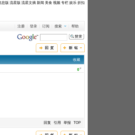
信息版
流星版
流星文摘
新闻
美食
视频
专栏
娱乐
折扣
注册
登录
订阅
搜索
帮助
收藏
#
0
回复
引用
举报
TOP