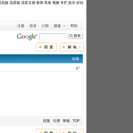
信息版
流星版
流星文摘
新闻
美食
视频
专栏
娱乐
折扣
注册
登录
订阅
搜索
帮助
收藏
#
0
回复
引用
举报
TOP