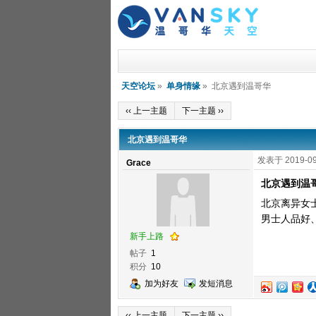
天空论坛
»
单身情缘
» 北京遇到温哥华
‹‹ 上一主题
下一主题 ››
北京遇到温哥华
发表于 2019-09
Grace
北京遇到温
北京离异女
男士人品好、
新手上路
帖子
1
积分
10
加为好友
发短消息
‹‹ 上一主题
下一主题 ››