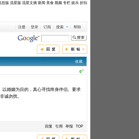
信息版
流星版
流星文摘
新闻
美食
视频
专栏
娱乐
折扣
注册
登录
订阅
搜索
帮助
收藏
#
0
。以婚姻为目的，真心寻找终身伴侣。要求
。非诚勿扰。
回复
引用
举报
TOP