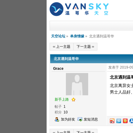
天空论坛
»
单身情缘
» 北京遇到温哥华
‹‹ 上一主题
下一主题 ››
北京遇到温哥华
发表于 2019-09
Grace
北京遇到温
北京离异女
男士人品好、
新手上路
帖子
1
积分
10
加为好友
发短消息
‹‹ 上一主题
下一主题 ››