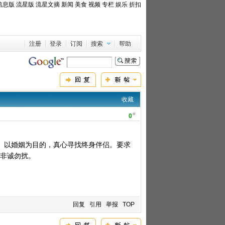
信息版
流星版
流星文摘
新闻
美食
视频
专栏
娱乐
折扣
注册
登录
订阅
搜索
帮助
收藏
#
0
。以婚姻为目的，真心寻找终身伴侣。要求
。非诚勿扰。
回复
引用
举报
TOP