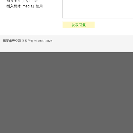
插入图片 [img]
可用
插入媒体 [media]
禁用
发表回复
温哥华天空网
版权所有 © 1999-2026