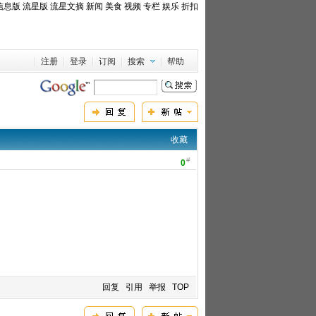
信息版
流星版
流星文摘
新闻
美食
视频
专栏
娱乐
折扣
注册
登录
订阅
搜索
帮助
收藏
#
0
回复
引用
举报
TOP