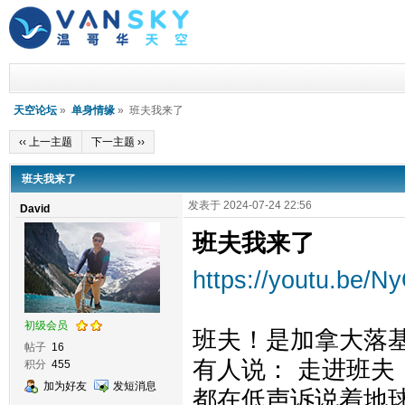
天空论坛
»
单身情缘
» 班夫我来了
‹‹ 上一主题
下一主题 ››
班夫我来了
发表于 2024-07-24 22:56
David
班夫我来了
https://youtu.be/N
初级会员
班夫！是加拿大落
帖子
16
有人说： 走进班夫
积分
455
加为好友
发短消息
都在低声诉说着地