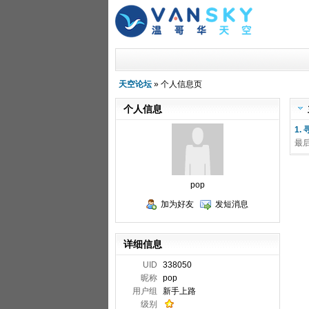
天空论坛
» 个人信息页
个人信息
1.
最
pop
加为好友
发短消息
详细信息
UID
338050
昵称
pop
用户组
新手上路
级别