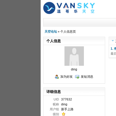
天空论坛
» 个人信息页
个人信息
1
最
ding
加为好友
发短消息
详细信息
UID
377632
昵称
ding
用户组
新手上路
级别