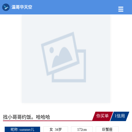
约饭详情
温哥华天空
你买单
1信用
找小哥哥约饭。哈哈哈
昵称:
summer儿
女
34岁
172cm
巨蟹座