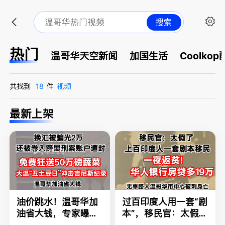
搜索
热门
温哥华天空新闻
加国生活
Coolkop
共找到
18
件
视频
最新上架
油价跳水！温哥华加
过百印度人用一套“剧
油省大钱，专家曝还
本”，移民官：太假
会更低；免费狂送50
了；一夜返贫！华人