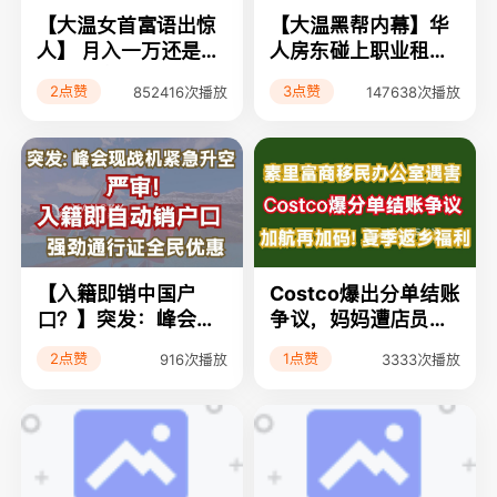
【大温女首富语出惊
【大温黑帮内幕】华
人】 月入一万还是穷
人房东碰上职业租
人 ；温华女首富语出
霸；大温黑帮勒索内
2点赞
3点赞
852416次播放
147638次播放
惊人；Ikea清仓半价
幕；人口零增长，加
不再是移民大国
【入籍即销中国户
Costco爆出分单结账
口？】突发：峰会现
争议，妈妈遭店员粗
战机紧急升空；严
鲁对待，政策含糊引
2点赞
1点赞
916次播放
3333次播放
审：入籍即自动销户
发网友热议；加航再
口；强劲通行证全民
加码！8月起温哥华
优惠
直飞北京航班增至每
周5班；素里富商办
公室遇害！两嫌犯冒