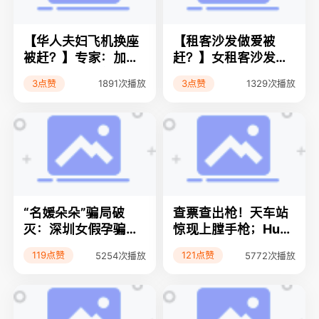
充求职者行凶
【华人夫妇飞机换座
【租客沙发做爱被
被赶？】专家：加住
赶？】女租客沙发上
房系统崩溃；华人夫
做爱，被逐却赢官
3点赞
3点赞
1891次播放
1329次播放
妇因换座被赶下飞
司；没一百万不敢退
机；costco被砸获赔
休；新政：房贷每月
1400万
减$240
“名媛朵朵”骗局破
查票查出枪！天车站
灭：深圳女假孕骗富
惊现上膛手枪；Huds
豪千万，被判13年；
on's Bay交易告急！
119点赞
121点赞
5254次播放
5772次播放
特斯拉加拿大大跳
华女富商遇阻；大学
水：Model Y暴降2
失业榜出炉！人文艺
万加元，疑改由德国
术最惨
工厂供货；Costco保