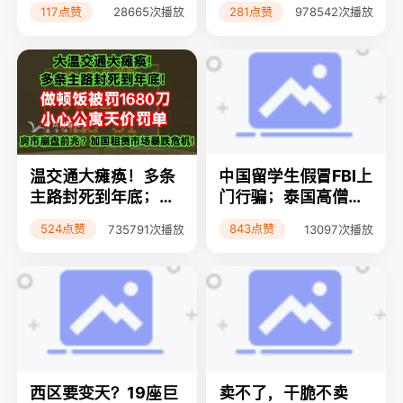
117点赞
281点赞
28665次播放
978542次播放
万磅蔬菜！大温“丑陋
找银行做房贷欠款多
土豆日”冲击吉尼斯纪
出$19万；突发！无
录；惨！留学生换汇
辜男孩温哥华市中心
被骗光2万美元，还
被刺身亡；
被卷入跨国刑案账户
遭封！
温交通大瘫痪！多条
中国留学生假冒FBI上
主路封死到年底；做
门行骗；泰国高僧丑
顿饭被罚1680刀，公
闻曝光；美国夫妻住
524点赞
843点赞
735791次播放
13097次播放
寓惊现天价罚单；房
进殡仪馆
市崩盘前兆？加国租
赁市场恐迎暴跌危
机！
西区要变天？19座巨
卖不了，干脆不卖