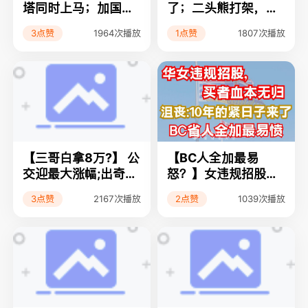
塔同时上马；加国薪
了；二头熊打架，围
酬悬殊惊人；华人注
观不劝架；女经纪放
3点赞
1点赞
1964次播放
1807次播放
意！从加汇钱回国被
水捞十万；全加这餐
收天价手续费
厅半价儿童免费
【三哥白拿8万?】 公
【BC人全加最易
交迎最大涨幅;出奇
怒？】女违规招股，
招，印男白拿政府八
买者血本无归；BC省
3点赞
2点赞
2167次播放
1039次播放
万;入籍即扎根！93%
人全加最易愤；沮
移民十年后仍留加
丧：10年的紧日子来
了