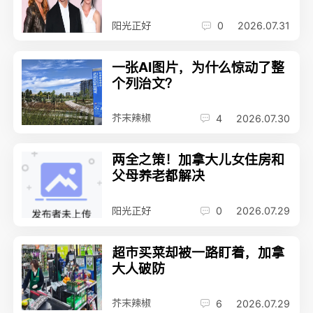
阳光正好
0
2026.07.31
一张AI图片，为什么惊动了整
个列治文？
芥末辣椒
4
2026.07.30
两全之策！加拿大儿女住房和
父母养老都解决
阳光正好
0
2026.07.29
超市买菜却被一路盯着，加拿
大人破防
芥末辣椒
6
2026.07.29