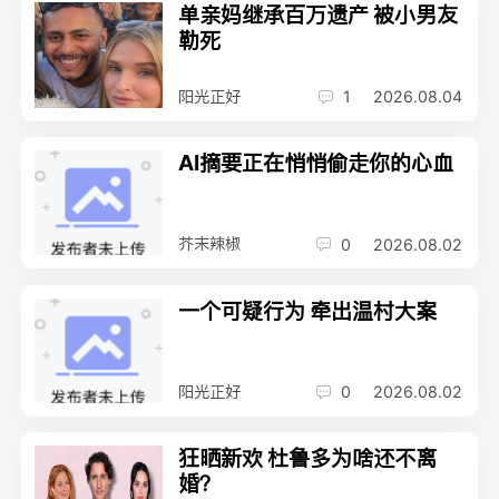
单亲妈继承百万遗产 被小男友
勒死
阳光正好
1
2026.08.04
AI摘要正在悄悄偷走你的心血
芥末辣椒
0
2026.08.02
一个可疑行为 牵出温村大案
阳光正好
0
2026.08.02
狂晒新欢 杜鲁多为啥还不离
婚？