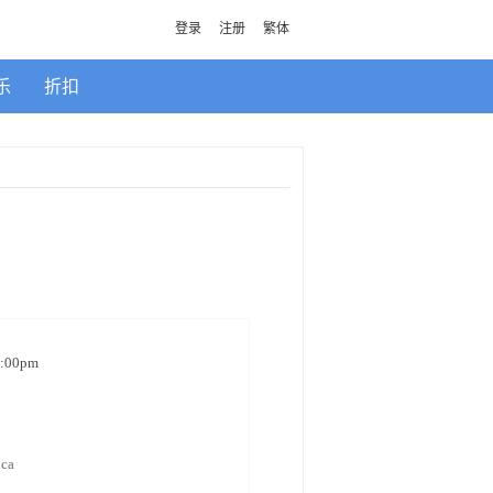
登录
注册
繁体
乐
折扣
0:00pm
.ca