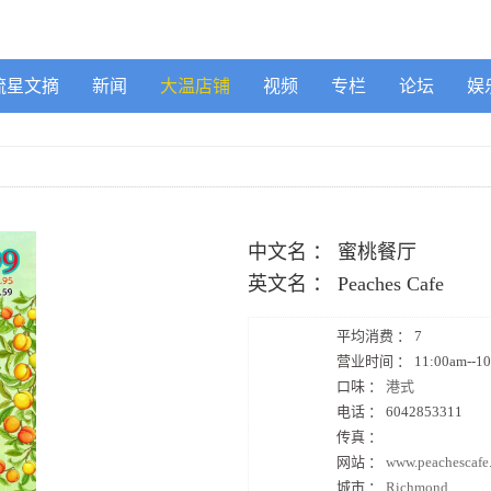
流星文摘
新闻
大温店铺
视频
专栏
论坛
娱
中文名 ：
蜜桃餐厅
英文名 ：
Peaches Cafe
平均消费 ：
7
营业时间 ：
11:00am--1
口味 ：
港式
电话 ：
6042853311
传真 ：
网站 ：
www.peachescafe
城市 ：
Richmond