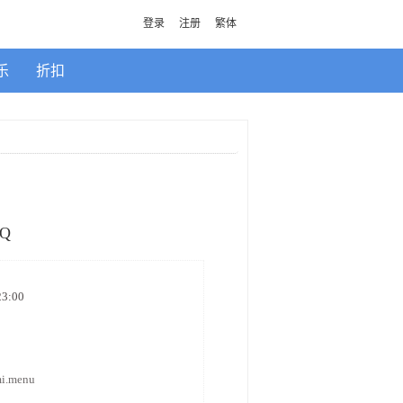
登录
注册
繁体
乐
折扣
BQ
3:00
司
mi.menu