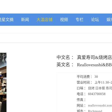
流星文摘
新闻
大温店铺
视频
专栏
论坛
娱
中文名 ：
真爱寿司&烧烤店
英文名 ：
Reallovesushi&B
平均消费 ：
30
营业时间 ：
上午11:30~2
口味 ：
烧烤 日本餐 寿
电话 ：
6043700058
传真 ：
网站 ：
reallovesushi.zo
城市 ：
Richmond