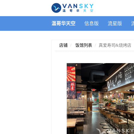
温哥华天空
信息版
流星版
店铺
饭馆列表
真爱寿司&烧烤店