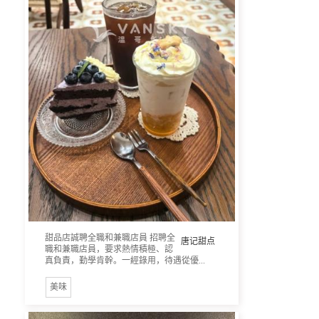
甜品店誠聘全職和兼職店員 招聘全
唐记甜点
職和兼職店員，要求熱情積極、認
真負責，勤學肯幹。一經錄用，待遇從優...
美味