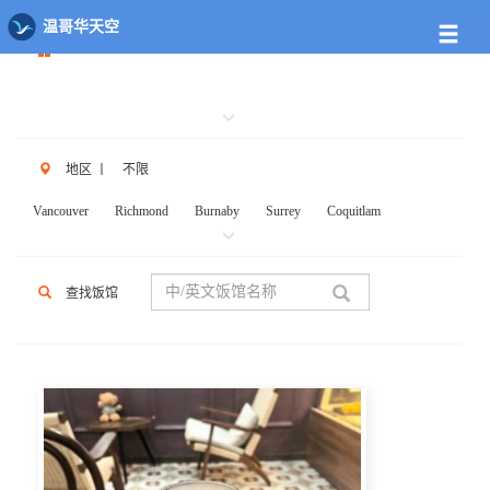
餐馆列表
温哥华天空
地区
丨
不限
Vancouver
Richmond
Burnaby
Surrey
Coquitlam
New West
W.Vancouver
N.Vancouver
Delta
PortCoq
PortMoody
PittMeadows Langley
White Rock
Maple Ridge
查找饭馆
Anmore
Beicarra
Whistler
Squamish
Mission
Abbotsford
Chilliwack
Kent
Hope
Kelonwa
Other