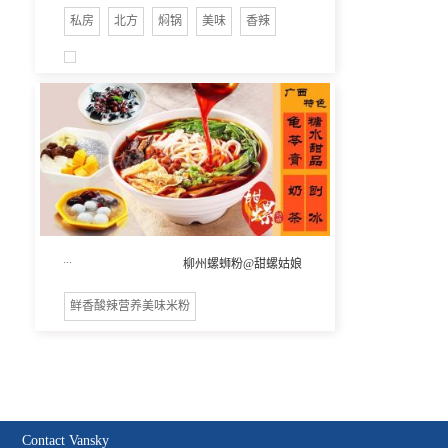
私房
北方
焖锅
美味
香辣
...
柳州螺蛳粉@甜螺姑娘
鲜香酸辣营养美味米粉
Contact Vansky