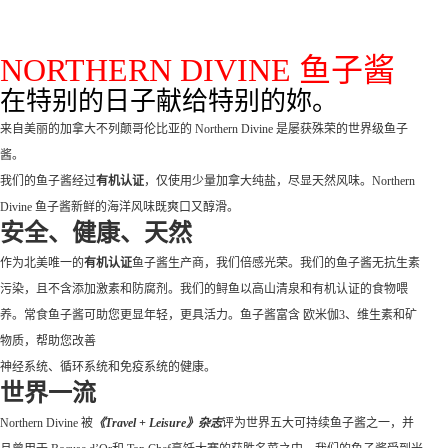
NORTHERN DIVINE 鱼子酱
在特别的日子献给特别的妳。
来自美丽的加拿大不列颠哥伦比亚的 Northern Divine 是屡获殊荣的世界级鱼子
酱。
我们的鱼子酱经过
有机认证
，仅使用少量加拿大纯盐，尽显天然风味。Northern
Divine 鱼子酱新鲜的海洋风味既爽口又醇滑。
安全、健康、天然
作为北美唯一的
有机认证
鱼子酱生产商，我们倍感光荣。我们的鱼子酱无抗生素
污染，且不含添加激素和防腐剂。我们的鲟鱼以高山清泉和有机认证的食物喂
养。常食鱼子酱可助您更显年轻，更具活力。鱼子酱富含 欧米伽3、维生素和矿
物质，帮助您改善
神经系统、循环系统和免疫系统的健康。
世界一流
Northern Divine 被
《
Travel + Leisure
》杂志
评为世界五大可持续鱼子酱之一，并