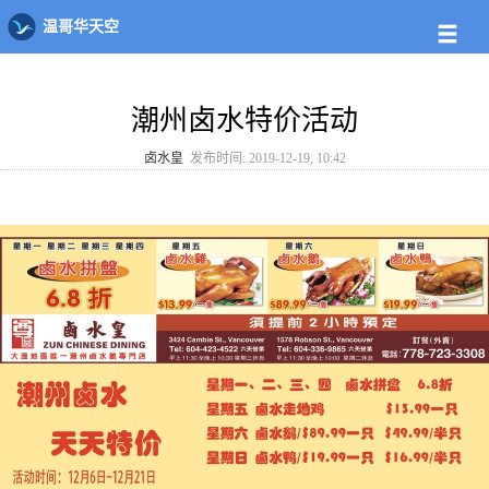
大温店铺
大温菜板
卤水皇
温哥华天空
潮州卤水特价活动
卤水皇
发布时间: 2019-12-19, 10:42