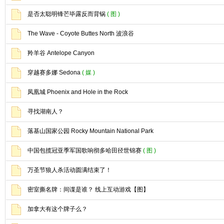
是否太聪明锋芒毕露反而背锅
( 图 )
The Wave - Coyote Buttes North 波浪谷
羚羊谷 Antelope Canyon
穿越赛多娜 Sedona
( 媒 )
凤凰城 Phoenix and Hole in the Rock
寻找湖南人？
落基山国家公园 Rocky Mountain National Park
中国包揽冠亚季军国歌响彻多哈田径世锦赛
( 图 )
万圣节狼人杀活动圆满结束了！
密室撕名牌：间谍是谁？ 线上互动游戏【图】
加拿大有这个牌子么？