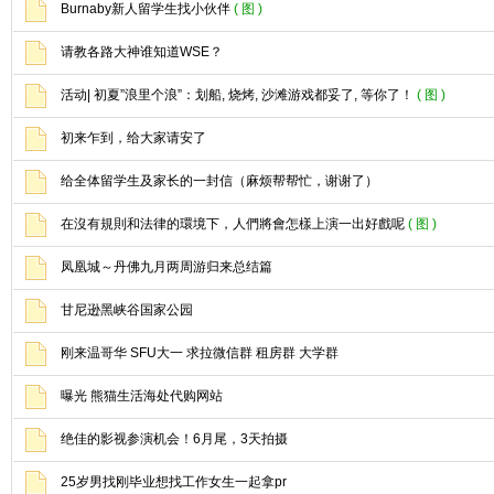
Burnaby新人留学生找小伙伴
( 图 )
请教各路大神谁知道WSE？
活动| 初夏”浪里个浪”：划船, 烧烤, 沙滩游戏都妥了, 等你了！
( 图 )
初来乍到，给大家请安了
给全体留学生及家长的一封信（麻烦帮帮忙，谢谢了）
在沒有規則和法律的環境下，人們將會怎樣上演一出好戲呢
( 图 )
凤凰城～丹佛九月两周游归来总结篇
甘尼逊黑峡谷国家公园
刚来温哥华 SFU大一 求拉微信群 租房群 大学群
曝光 熊猫生活海处代购网站
绝佳的影视参演机会！6月尾，3天拍摄
25岁男找刚毕业想找工作女生一起拿pr