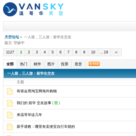
天空论坛
» 一人留，三人游：留学生交友
版主: 空缺中
1127
1
2
3
4
5
6
7
8
9
10
... 19
››
全部
热门
精华
图片
投票
悬赏
一人留，三人游：留学生交友
主题
有谁会用淘宝网海外购物
( 图 )
来温哥华这几年
新手请教：哪里有卖便宜自行车锁的