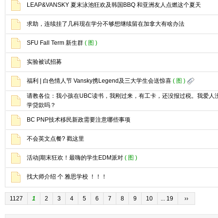
LEAP&VANSKY 夏末泳池狂欢及韩国BBQ 和亚洲友人点燃这个夏天
求助，连续挂了几科现在学分不够想继续留在加拿大有啥办法
SFU Fall Term 新生群
( 图 )
实验被试招募
福利 | 白色情人节 Vansky携Legend及三大学生会送惊喜
( 图 )
请教各位：我小孩在UBC读书，我刚过来，有工卡，还没报过税。我爱人
学贷款吗？
BC PNP技术移民新政需要注意哪些事项
不会英文点餐? 戳这里
活动|期末狂欢！最嗨的学生EDM派对
( 图 )
找大师介绍 个 雅思学校 ！！！
1127
1
2
3
4
5
6
7
8
9
10
... 19
››