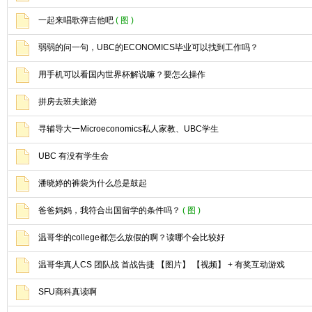
一起来唱歌弹吉他吧
( 图 )
弱弱的问一句，UBC的ECONOMICS毕业可以找到工作吗？
用手机可以看国内世界杯解说嘛？要怎么操作
拼房去班夫旅游
寻辅导大一Microeconomics私人家教、UBC学生
UBC 有没有学生会
潘晓婷的裤袋为什么总是鼓起
爸爸妈妈，我符合出国留学的条件吗？
( 图 )
温哥华的college都怎么放假的啊？读哪个会比较好
温哥华真人CS 团队战 首战告捷 【图片】 【视频】 + 有奖互动游戏
SFU商科真读啊