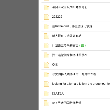
请问有没有玩阴阳师的哥们
222222
住Richmond，哪里游泳比较好
新人报道，求答疑解惑
计划去巴哈马和古巴
( 图 )
找一起做健身和游泳的朋友
交友
寻女同伴入团游江南，九月中左右
looking for a female to join the group tour t
找人找人
急！寻求回国带物帮助