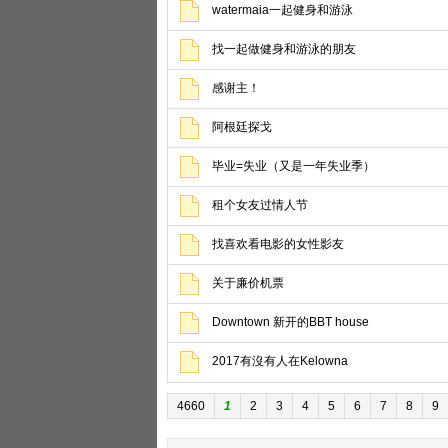
watermaia一起健身和游泳
找一起做健身和游泳的朋友
感谢主！
阿根廷探戈
毕业=失业（又是一年失业季）
租个女友过情人节
找喜欢看电影的女性影友
关于廉价机票
Downtown 新开的BBT house
2017有沒有人在Kelowna
4660
1
2
3
4
5
6
7
8
9