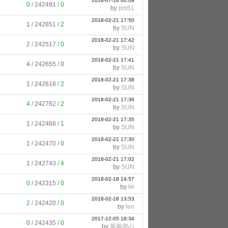
2018-07-14 00:09
0
/
242491
/
0
by
pm51
2018-02-21 17:50
1
/
242851
/
2
by
SUN
2018-02-21 17:42
2
/
242517
/
0
by
SUN
2018-02-21 17:41
4
/
242655
/
0
by
SUN
2018-02-21 17:38
1
/
242618
/
2
by
SUN
2018-02-21 17:36
4
/
242762
/
2
by
SUN
2018-02-21 17:35
1
/
242468
/
1
by
SUN
2018-02-21 17:30
1
/
242470
/
0
by
SUN
2018-02-21 17:02
1
/
242743
/
4
by
SUN
2018-02-18 14:57
0
/
242315
/
0
by
kk
2018-02-18 13:53
2
/
242420
/
0
by
leo
2017-12-05 18:34
0
/
242435
/
0
by
草莓甜心