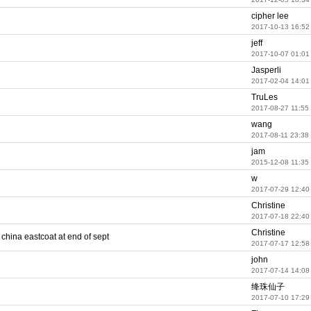
cipher lee
2017-10-13 16:52
jeff
2017-10-07 01:01
Jasperli
2017-02-04 14:01
TruLes
2017-08-27 11:55
wang
2017-08-11 23:38
jam
2015-12-08 11:35
w
2017-07-29 12:40
Christine
2017-07-18 22:40
Christine
o china eastcoat at end of sept
2017-07-17 12:58
john
2017-07-14 14:08
绛珠仙子
2017-07-10 17:29