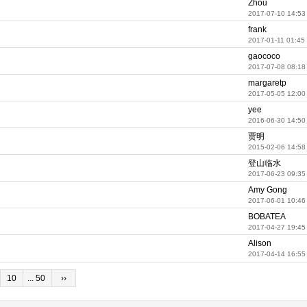
Zhou
2017-07-10 14:53
frank
2017-01-11 01:45
gaococo
2017-07-08 08:18
margaretp
2017-05-05 12:00
yee
2016-06-30 14:50
贾明
2015-02-06 14:58
登山临水
2017-06-23 09:35
Amy Gong
2017-06-01 10:46
BOBATEA
2017-04-27 19:45
Alison
2017-04-14 16:55
10
... 50
››