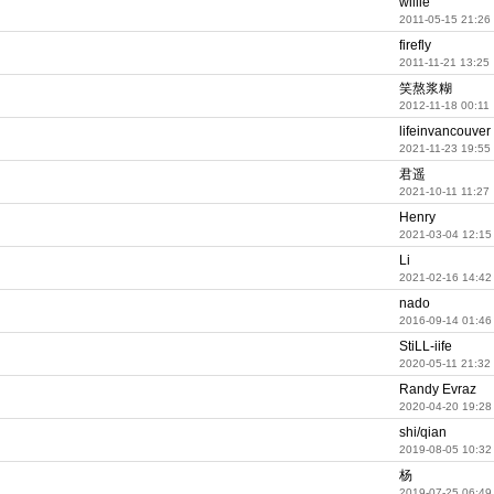
willie
2011-05-15 21:26
firefly
2011-11-21 13:25
笑熬浆糊
2012-11-18 00:11
lifeinvancouver
2021-11-23 19:55
君遥
2021-10-11 11:27
Henry
2021-03-04 12:15
Li
2021-02-16 14:42
nado
2016-09-14 01:46
StiLL-iife
2020-05-11 21:32
Randy Evraz
2020-04-20 19:28
shi/qian
2019-08-05 10:32
杨
2019-07-25 06:49