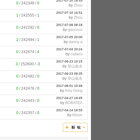
2017-07-10 14:53
0
/
242348
/
0
by
Zhou
2017-07-10 14:51
1
/
242555
/
1
by
Zhou
2017-07-08 08:18
0
/
242292
/
0
by
gaococo
2017-07-05 20:00
2
/
242494
/
1
by
danny q
2017-07-04 20:24
0
/
242674
/
4
by
csdacs
2017-06-23 10:15
3
/
252600
/
-3
by
登山临水
2017-06-23 09:35
0
/
242482
/
0
by
登山临水
2017-06-01 10:46
0
/
242476
/
0
by
Amy Gong
2017-04-27 19:45
0
/
242443
/
0
by
BOBATEA
2017-04-14 16:55
0
/
242357
/
0
by
Alison