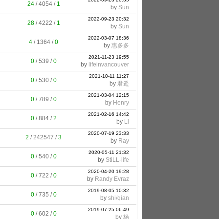
24
/
4054
/
1
by
Sun
2022-09-23 20:32
28
/
4222
/
1
by
Sun
2022-03-07 18:36
4
/
1364
/
0
by
惠多多
2021-11-23 19:55
0
/
539
/
0
by
lifeinvancouver
2021-10-11 11:27
0
/
530
/
0
by
君遥
2021-03-04 12:15
0
/
789
/
0
by
Henry
2021-02-16 14:42
0
/
884
/
2
by
Li
2020-07-19 23:33
2
/
242547
/
3
by
Ray
2020-05-11 21:32
0
/
540
/
0
by
StiLL-iife
2020-04-20 19:28
0
/
722
/
0
by
Randy Evraz
2019-08-05 10:32
0
/
735
/
0
by
shi/qian
2019-07-25 06:49
0
/
602
/
0
by
杨