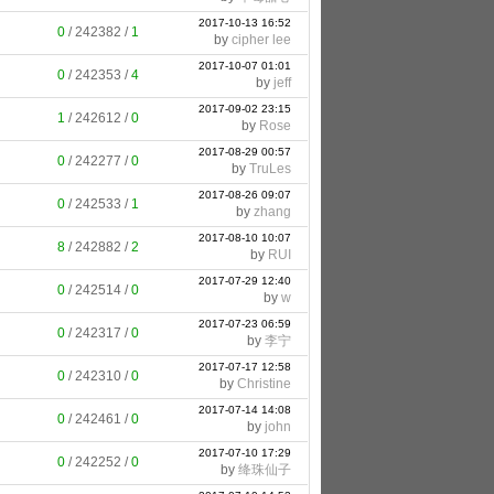
2017-10-13 16:52
0
/
242382
/
1
by
cipher lee
2017-10-07 01:01
0
/
242353
/
4
by
jeff
2017-09-02 23:15
1
/
242612
/
0
by
Rose
2017-08-29 00:57
0
/
242277
/
0
by
TruLes
2017-08-26 09:07
0
/
242533
/
1
by
zhang
2017-08-10 10:07
8
/
242882
/
2
by
RUI
2017-07-29 12:40
0
/
242514
/
0
by
w
2017-07-23 06:59
0
/
242317
/
0
by
李宁
2017-07-17 12:58
0
/
242310
/
0
by
Christine
2017-07-14 14:08
0
/
242461
/
0
by
john
2017-07-10 17:29
0
/
242252
/
0
by
绛珠仙子