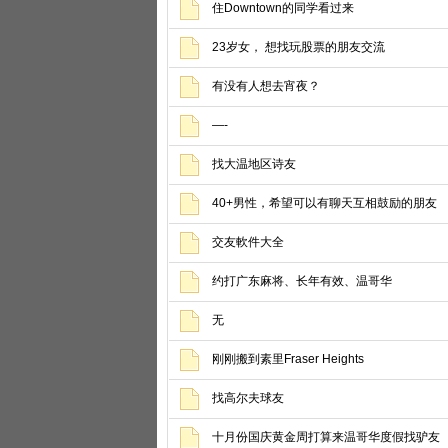
住Downtown的同学看过来
23岁女， 想找玩股票的朋友交流
有没有人想去宵夜？
—-
找大温地区诗友
40+男性，希望可以有聊天互相鼓励的朋友
交友軟件大全
约打广东麻将、长年有效、温哥华
无
刚刚搬到素里Fraser Heights
找高尔夫球友
十月份国庆黄金周打算来温哥华度假找驴友