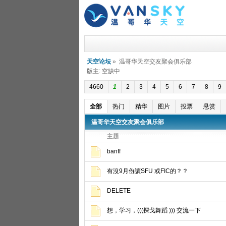
天空论坛
» 温哥华天空交友聚会俱乐部
版主: 空缺中
4660
1
2
3
4
5
6
7
8
9
全部
热门
精华
图片
投票
悬赏
温哥华天空交友聚会俱乐部
主题
banff
有沒9月份讀SFU 或FIC的？？
DELETE
想，学习，(((探戈舞蹈 ))) 交流一下