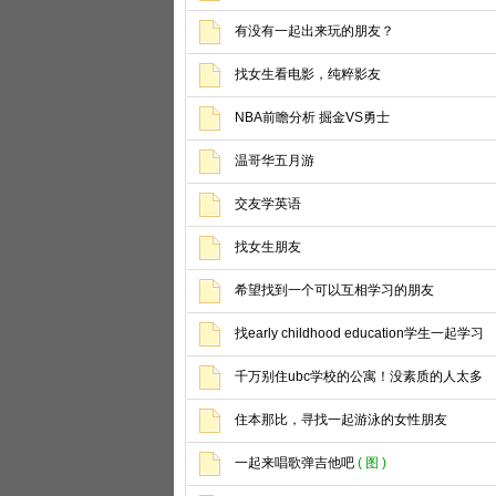
有没有一起出来玩的朋友？
找女生看电影，纯粹影友
NBA前瞻分析 掘金VS勇士
温哥华五月游
交友学英语
找女生朋友
希望找到一个可以互相学习的朋友
找early childhood education学生一起学习
千万别住ubc学校的公寓！没素质的人太多
住本那比，寻找一起游泳的女性朋友
一起来唱歌弹吉他吧
( 图 )