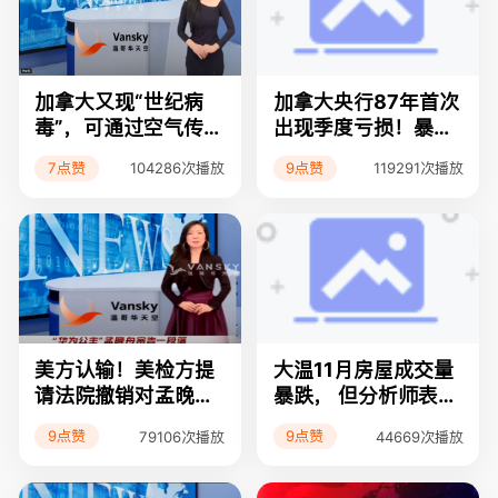
加拿大又现“世纪病
加拿大央行87年首次
毒”，可通过空气传
出现季度亏损！暴风
播；40年来最高通胀
雪肆虐大温地区，许
7点赞
9点赞
104286次播放
119291次播放
环境下的黑色星期五
多司机被困至凌晨还
已不受BC省民众待见
未到家！大手笔：RB
C银行135亿加元现
金收购加拿大汇丰银
行！浪费纳税人的
钱，8000万打水漂
加拿大浪费340万剂
新冠疫苗
美方认输！美检方提
大温11月房屋成交量
请法院撤销对孟晚舟
暴跌， 但分析师表示
的指控；华人圈内换
房价仍然随时上
9点赞
9点赞
79106次播放
44669次播放
汇诈骗大温一经纪44
涨！？ 被杀的本拿比
万购房款泥牛入海；
华人女警尸骨未寒 竟
大温地产局最新报告
遭政府起诉；温哥华