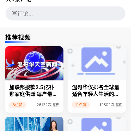
推荐视频
加联邦拨款2.5亿补
温哥华仅排名全球最
贴家庭供暖 每户最多
适合年轻人生活的城
可领5千元
市第60
8点赞
11点赞
26122次播放
12502次播放