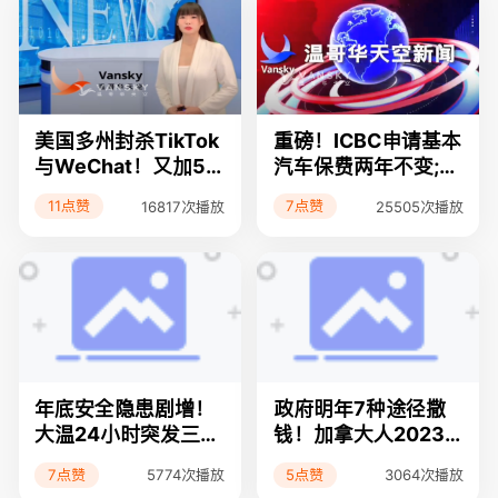
披露11月房屋成交量
大学学费暴涨30% 国
暴跌，房价还得跌！
际留学生被针对！
加拿大三大福利昨日
正式生效 但批评人士
称“九牛一毛”
美国多州封杀TikTok
重磅！ICBC申请基本
与WeChat！又加50
汽车保费两年不变;废
个基点！加拿大央行
除压力测试？不可
11点赞
7点赞
16817次播放
25505次播放
第七次加息， 释放转
能！加拿大银监局驳
折信号；租房党的福
回 利率明年继续新高;
音，180万租客本月
年底骗子大幅增加，
能领500元补贴
政府给居民发回扣？
能源局提醒这是骗局
年底安全隐患剧增！
政府明年7种途径撒
大温24小时突发三起
钱！加拿大人2023
恶性事件 三人惨
年可领好多钱；零下
7点赞
5点赞
5774次播放
3064次播放
死！；最新！加拿大
25°C！大温极寒已在