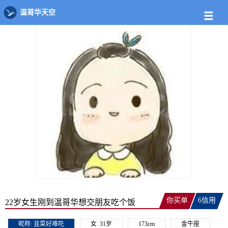
约饭详情
温哥华天空
你买单
6信用
22岁女生刚到温哥华想交朋友吃个饭
昵称:
韭菜好难吃
女
31岁
173cm
金牛座