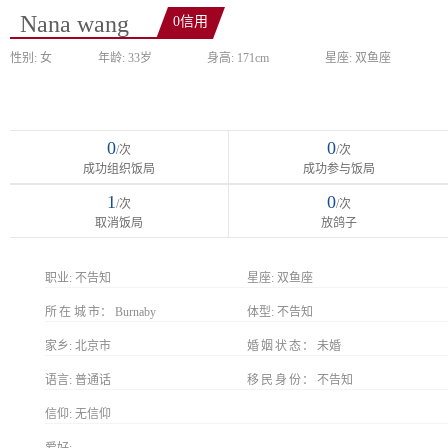
Nana wang
0信用
性别: 女
年龄: 33岁
身高: 171cm
星座: 双鱼座
0
0
/次
/次
成功组织饭局
成功参与饭局
1
0
/次
/次
取消饭局
放鸽子
职业:
不告知
星座:
双鱼座
所在城市
Burnaby
体型:
不告知
家乡:
北京市
婚姻状态
未婚
语言:
普通话
移民身份
不告知
信仰:
无信仰