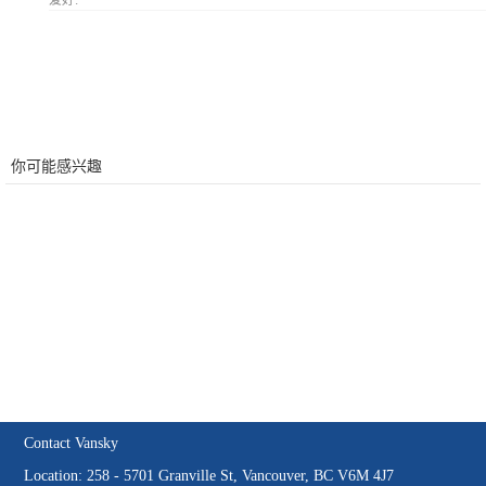
爱好:
你可能感兴趣
Contact Vansky
Location: 258 - 5701 Granville St, Vancouver, BC V6M 4J7